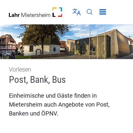
Direkt zur Navigation springen
Direkt zum Inhalt springen
Menü schließen
Sprache wählen
Seiten-Suche abschic
Vorlesen
Post, Bank, Bus
Einheimische und Gäste finden in
Mietersheim auch Angebote von Post,
Banken und ÖPNV.