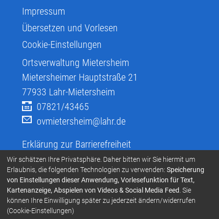
Impressum
Übersetzen und Vorlesen
Cookie-Einstellungen
Ortsverwaltung Mietersheim
Mietersheimer Hauptstraße 21
77933
Lahr-Mietersheim
07821/43465
ovmietersheim@lahr.de
Erklärung zur Barrierefreiheit
Infos zur Barrierefreiheit
Wir schätzen Ihre Privatsphäre. Daher bitten wir Sie hiermit um
Erlaubnis, die folgenden Technologien zu verwenden:
Speicherung
Infos in Leichter Sprache
von Einstellungen dieser Anwendung, Vorlesefunktion für Text,
Kartenanzeige, Abspielen von Videos & Social Media Feed
. Sie
Infos zur Gebärdensprache
können Ihre Einwilligung später zu jederzeit ändern/widerrufen
Übersetzen und Vorlesen
(Cookie-Einstellungen)